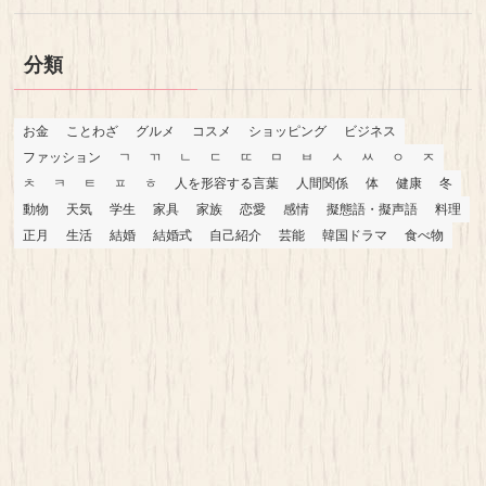
分類
お金
ことわざ
グルメ
コスメ
ショッピング
ビジネス
ファッション
ㄱ
ㄲ
ㄴ
ㄷ
ㄸ
ㅁ
ㅂ
ㅅ
ㅆ
ㅇ
ㅈ
ㅊ
ㅋ
ㅌ
ㅍ
ㅎ
人を形容する言葉
人間関係
体
健康
冬
動物
天気
学生
家具
家族
恋愛
感情
擬態語・擬声語
料理
正月
生活
結婚
結婚式
自己紹介
芸能
韓国ドラマ
食べ物