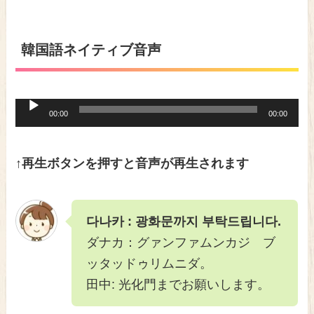
韓国語ネイティブ音声
音
00:00
00:00
声
プ
↑再生ボタンを押すと音声が再生されます
レ
ー
다나카 : 광화문까지 부탁드립니다.
ヤ
ダナカ：グァンファムンカジ ブ
ー
ッタッドゥリムニダ。
田中: 光化門までお願いします。