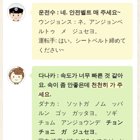
운전수 : 네. 안전벨트 매 주세요~
ウンジョンス：ネ。アンジョンベ
ルトゥ メ ジュセヨ。
運転手: はい。シートベルト締めて
ください~
다나카 : 속도가 너무 빠른 것 같아
요. 속이 좀 안좋은데
천천히 가 주
세요
.
ダナカ： ソットガ ノム ッパ
ルン ゴッ ガッタヨ。 ソギ
チョム アンジョウンデ
チョン
チョニ ガ ジュセヨ
。