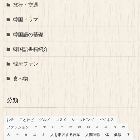
旅行・交通
韓国ドラマ
韓国語の基礎
韓国語書籍紹介
韓流ファン
食べ物
分類
お金
ことわざ
グルメ
コスメ
ショッピング
ビジネス
ファッション
ㄱ
ㄲ
ㄴ
ㄷ
ㄸ
ㅁ
ㅂ
ㅅ
ㅆ
ㅇ
ㅈ
ㅊ
ㅋ
ㅌ
ㅍ
ㅎ
人を形容する言葉
人間関係
体
健康
冬