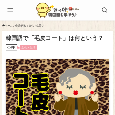
ホーム
会話/例文
文化・生活
韓国語で「毛皮コート」は何という？
PR
文化・生活