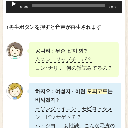
音
00:00
00:00
声
プ
↑再生ボタンを押すと音声が再生されます
レ
ー
공나리 : 무슨 잡지 봐?
ヤ
ムスン ジャプチ パ？
ー
コン･ナリ : 何の雑誌みてるの？
하지요 : 여성지~ 이런
모피코트
는
비싸겠지?
ヨソンジ～イロン
モピコトゥ
ヌ
ン ピッサゲッチ？
ハ・ジヨ : 女性誌。こんな毛皮の