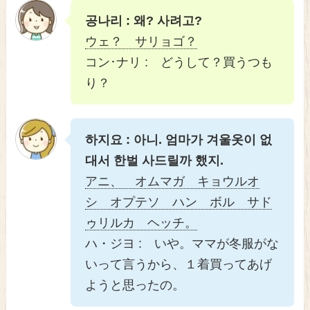
공나리 : 왜? 사려고?
ウェ？ サリョゴ？
コン･ナリ : どうして？買うつも
り？
하지요 : 아니. 엄마가 겨울옷이 없
대서 한벌 사드릴까 했지.
アニ、 オムマガ キョウルオ
シ オプテソ ハン ボル サド
ゥリルカ ヘッチ。
ハ・ジヨ : いや。ママが冬服がな
いって言うから、１着買ってあげ
ようと思ったの。