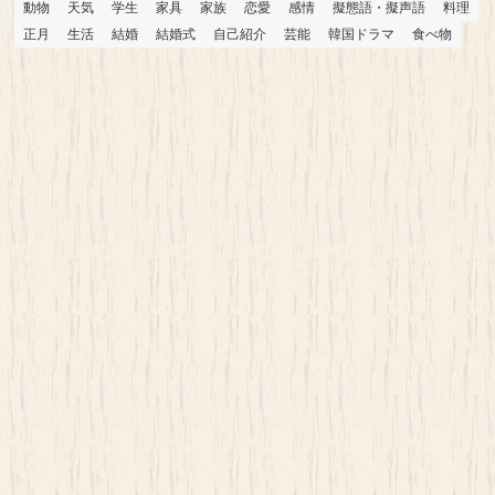
動物
天気
学生
家具
家族
恋愛
感情
擬態語・擬声語
料理
正月
生活
結婚
結婚式
自己紹介
芸能
韓国ドラマ
食べ物