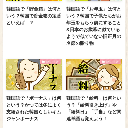
韓国語で「貯金箱」は何と
韓国語で「お年玉」は何と
いう？韓国で貯金箱の定番
いう？韓国で子供たちがお
といえば…？
年玉をもらう前にすること
&日本のお歳暮に似ている
ようで似ていない旧正月の
名節の贈り物
文化・生活
文化・生活
韓国語で「ボーナス」は何
韓国語で「給料」は何とい
という？かつては冬によく
う？「給料引き上げ」や
支給された韓国らしいキム
「給料日」「手当」など関
ジャンボーナス
連単語も覚えよう！