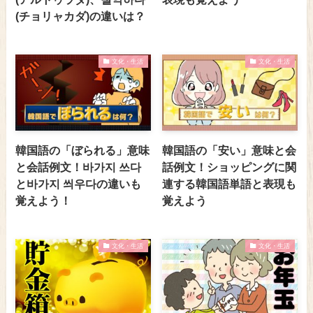
(チョリャカダ)の違いは？
文化・生活
文化・生活
韓国語の「ぼられる」意味
韓国語の「安い」意味と会
と会話例文！바가지 쓰다
話例文！ショッピングに関
と바가지 씌우다の違いも
連する韓国語単語と表現も
覚えよう！
覚えよう
文化・生活
文化・生活