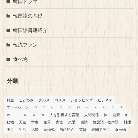
韓国ドラマ
韓国語の基礎
韓国語書籍紹介
韓流ファン
食べ物
分類
お金
ことわざ
グルメ
コスメ
ショッピング
ビジネス
ファッション
ㄱ
ㄲ
ㄴ
ㄷ
ㄸ
ㅁ
ㅂ
ㅅ
ㅆ
ㅇ
ㅈ
ㅊ
ㅋ
ㅌ
ㅍ
ㅎ
人を形容する言葉
人間関係
体
健康
冬
動物
天気
学生
家具
家族
恋愛
感情
擬態語・擬声語
料理
正月
生活
結婚
結婚式
自己紹介
芸能
韓国ドラマ
食べ物