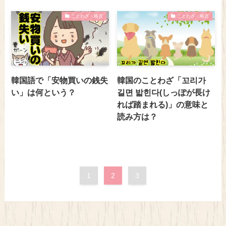
ことわざ・格言
ことわざ・格言
韓国語で「安物買いの銭失
韓国のことわざ「꼬리가
い」は何という？
길면 밟힌다(しっぽが長け
れば踏まれる)」の意味と
読み方は？
1
2
3