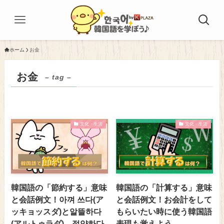
ホーム
お金
お金
– tag –
文化・生活
文化・生活
韓国語の「節約する」意味
韓国語の「計算する」意味
と会話例文！아껴 쓰다(ア
と会話例文！お会計をして
ッキョッスダ)と알뜰하다
もらいたい時に使う韓国語
(アルトゥラダ)、절약하다
表現も覚えよう