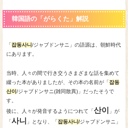
韓国語の「がらくた」解説
「
잡동사니
/ジャブドンサニ」の語源は、朝鮮時代
にあります。
当時、人々の間で行き交うさまざまな話を集めて
綴った本がありましたが、その本の名前が「
잡동
산이
/ジャブドンサニ(雑同散異)」だったそうで
す。
산이
後に、人々が発音するようにつれて「
」が
사니
「
」となり、「
잡동사니/
ジャブドンサニ」