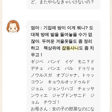
ど、またやらなきゃいけないの？
엄마 : 기집애 방이 이게 뭐니? 도
대체 방에 발을 들여놓을 수가 없
잖아. 두꺼운 겨울옷들도 좀 정리
하고 책상위에
잡동사니
도 좀 치
우고！
ギジベ バンイ イゲ モニ？ド
デチェ バンエ バル ドゥリョ
ノウルスガ オブジャナ。トゥッ
コウン キョウルオッドゥルド
ジョム ジョンリハゴ チェッサ
ンウィエ ジャブドンサニド ジ
ョム チウゴ！
お母さん：女の子の部屋なのにな