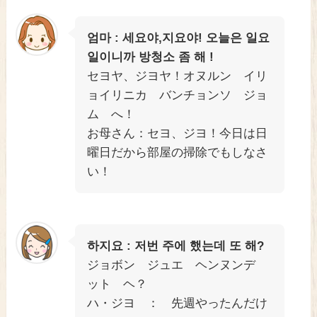
ー
ヤ
엄마 : 세요야,지요야! 오늘은 일요
일이니까 방청소 좀 해 !
ー
セヨヤ、ジヨヤ！オヌルン イリ
ョイリニカ バンチョンソ ジョ
ム へ！
お母さん：セヨ、ジヨ！今日は日
曜日だから部屋の掃除でもしなさ
い！
하지요 : 저번 주에 했는데 또 해?
ジョボン ジュエ ヘンヌンデ
ット ヘ？
ハ・ジヨ ： 先週やったんだけ