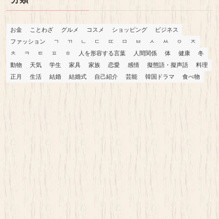
お金
ことわざ
グルメ
コスメ
ショッピング
ビジネス
ファッション
ㄱ
ㄲ
ㄴ
ㄷ
ㄸ
ㅁ
ㅂ
ㅅ
ㅆ
ㅇ
ㅈ
ㅊ
ㅋ
ㅌ
ㅍ
ㅎ
人を形容する言葉
人間関係
体
健康
冬
動物
天気
学生
家具
家族
恋愛
感情
擬態語・擬声語
料理
正月
生活
結婚
結婚式
自己紹介
芸能
韓国ドラマ
食べ物