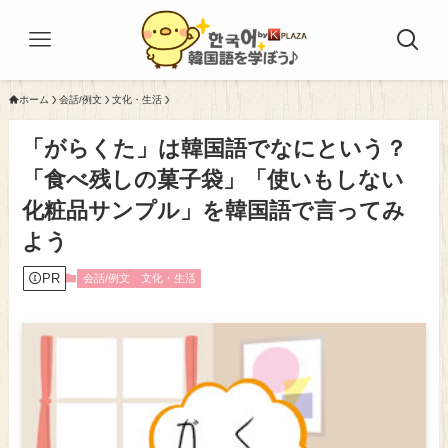
ホーム
会話/例文
文化・生活
「がらくた」は韓国語でなにという？
「食べ残しの菓子袋」「使いもしない
化粧品サンプル」を韓国語で言ってみ
よう
PR
会話/例文
文化・生活