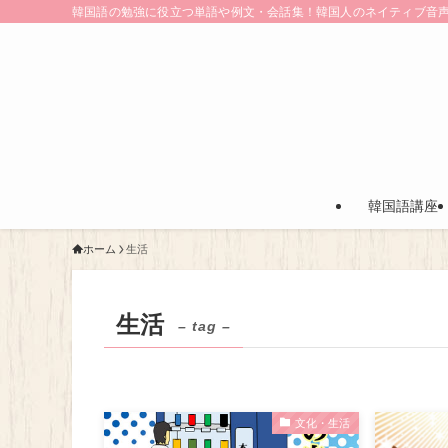
韓国語の勉強に役立つ単語や例文・会話集！韓国人のネイティブ音
韓国語講座
ホーム
生活
生活
– tag –
文化・生活