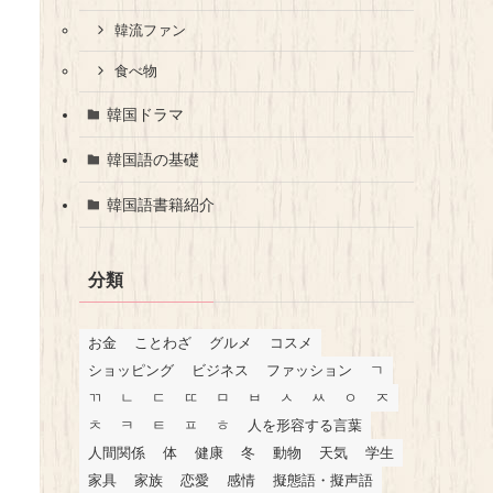
韓流ファン
食べ物
韓国ドラマ
韓国語の基礎
韓国語書籍紹介
分類
お金
ことわざ
グルメ
コスメ
ショッピング
ビジネス
ファッション
ㄱ
ㄲ
ㄴ
ㄷ
ㄸ
ㅁ
ㅂ
ㅅ
ㅆ
ㅇ
ㅈ
ㅊ
ㅋ
ㅌ
ㅍ
ㅎ
人を形容する言葉
人間関係
体
健康
冬
動物
天気
学生
家具
家族
恋愛
感情
擬態語・擬声語