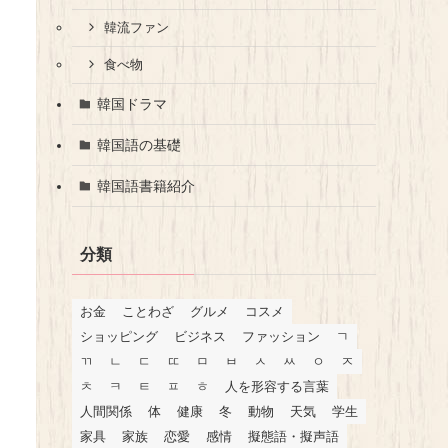
韓流ファン
食べ物
韓国ドラマ
韓国語の基礎
韓国語書籍紹介
分類
お金
ことわざ
グルメ
コスメ
ショッピング
ビジネス
ファッション
ㄱ
ㄲ
ㄴ
ㄷ
ㄸ
ㅁ
ㅂ
ㅅ
ㅆ
ㅇ
ㅈ
ㅊ
ㅋ
ㅌ
ㅍ
ㅎ
人を形容する言葉
人間関係
体
健康
冬
動物
天気
学生
家具
家族
恋愛
感情
擬態語・擬声語