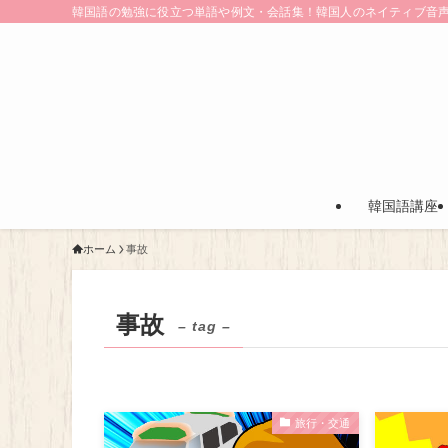
韓国語の勉強に役立つ単語や例文・会話集！韓国人のネイティブ音
韓国語講座
ホーム
事故
事故
– tag –
旅行・交通