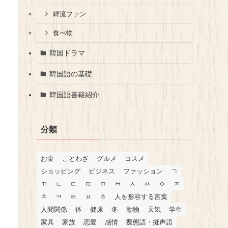
韓流ファン
食べ物
韓国ドラマ
韓国語の基礎
韓国語書籍紹介
分類
お金
ことわざ
グルメ
コスメ
ショッピング
ビジネス
ファッション
ㄱ
ㄲ
ㄴ
ㄷ
ㄸ
ㅁ
ㅂ
ㅅ
ㅆ
ㅇ
ㅈ
ㅊ
ㅋ
ㅌ
ㅍ
ㅎ
人を形容する言葉
人間関係
体
健康
冬
動物
天気
学生
家具
家族
恋愛
感情
擬態語・擬声語